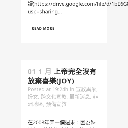
讀)https://drive.google.com/file/d/1b
usp=sharing...
READ MORE
01 1 月
上帝完全沒有
放棄喜樂(JOY)
Posted at 19:24h
in
宣教異象
,
婦女
,
跨文化宣教
,
最新消息
,
非
洲地區
,
預備宣教
在2008年某一個週末，因為妹