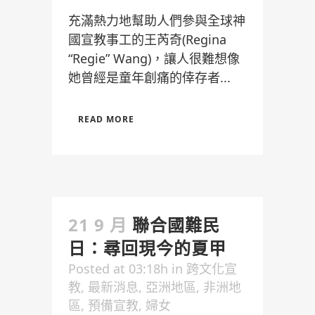
充滿熱力地幫助人們參與全球神
國宣教事工的王芮奇(Regina
“Regie” Wang)，讓人很難想像
她曾經是童年創痛的倖存者...
READ MORE
21 9 月
聯合國難民
日：尋回現今的夏甲
Posted at 03:18h
in
跨文化宣
教
,
最新消息
,
亞洲地區
,
非洲地
區
,
預備宣教
,
婦女