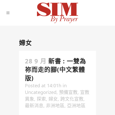
婦女
28 9 月
新書 : 一雙為
祢而走的腳(中文繁體
版)
Posted at 14:01h
in
Uncategorized
,
預備宣教
,
宣教
異象
,
探索
,
婦女
,
跨文化宣教
,
最新消息
,
非洲地區
,
亞洲地區