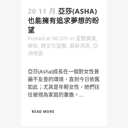
20 11 月
亞莎(ASHA)
也能擁有追求夢想的盼
望
Posted at 06:37h
in
宣教異象
,
婦女
,
跨文化宣教
,
最新消息
,
亞
洲地區
亞莎(Asha)成長在一個對女性普
遍不友善的環境，直到今日依舊
如此；尤其是年輕女性，她們往
往被視為家庭的重擔。...
READ MORE