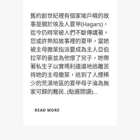
舊約創世紀裡有個家喻戶曉的故
事是關於埃及人夏甲(Hagars)，
迄今仍時常被人們不斷傳講著。
您或許熟知故事裡的夏甲，當她
被主母撒萊指派要成為主人亞伯
拉罕的妾並為他懷了兒子，她帶
著私生子以實瑪利遠遠地逃離苦
待她的主母撒萊，逃到了人煙稀
少的荒漠地區的夏甲母子淪為無
家可歸的難民..(點選閱讀)...
READ MORE