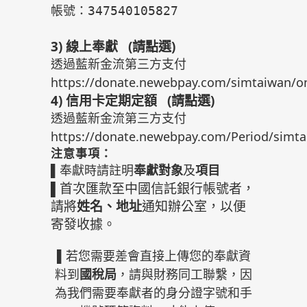
帳號
：347540105827

3)
線上奉獻 (請點選)
https://donate.newebpay.com/simtaiwan/on
4)
信用卡定期定額 (請點選)
https://donate.newebpay.com/Period/simta
注意事項：
▌
奉獻對象
項目
奉獻時請註明
及
▌
首次匯款至中國信託銀行帳號者，
請將
姓名、地址
通知辦公室
，以便
寄發收據。
▌若您需要差會直接上傳您的奉獻資
料到
國稅局
，請與財務同工聯繫，因
為我們需要奉獻者的身分證字號和手