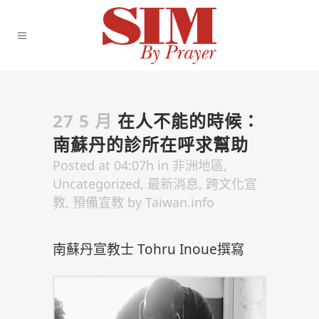
27 5 月
在人不能的時候：
南蘇丹的診所在呼求幫助
Posted at 04:07h
in
非洲地區
,
Uncategorized
,
最新消息
,
跨文化宣
教
,
預備宣教
by
Taiwan.info
南蘇丹宣教士 Tohru Inoue撰寫