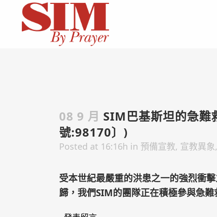
08 9 月
SIM巴基斯坦的急難救助計
號:98170〕)
Posted at 16:16h
in
預備宣教
,
宣教異象
受本世紀最嚴重的洪患之一的強烈衝擊
歸，我們SIM的團隊正在積極參與急難救