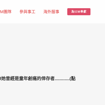
IM團隊
參與事工
海外服事
為SIM奉獻
人很難想像她曾經是童年創痛的倖存者…………(
點