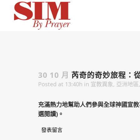
30 10 月
芮奇的奇妙旅程：
Posted at 13:40h
in
宣教異象
,
亞洲地區
充滿熱力地幫助人們參與全球神國宣教
選閱讀
)。
發表留言