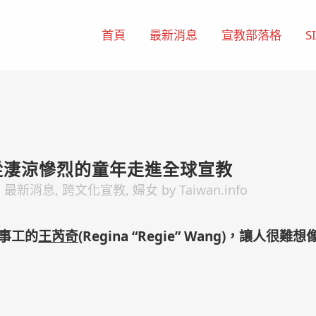
首頁
最新消息
宣教部落格
S
從淒涼慘烈的童年走進全球宣教
,
最新消息
,
跨文化宣教
,
婦女
by
Taiwan.info
事工的
王芮奇
(Regina “Regie” Wang)，讓