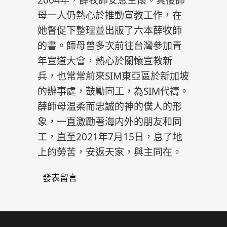
2004年，薛牧師安息主懷。其後師
母一人仍熱心於推動宣教工作，在
她督促下整理並出版了六本薛牧師
的書。師母曾多次前往台灣參加青
年宣道大會，熱心於關懷宣教新
兵，也常常前來SIM東亞區於新加坡
的辦事處，鼓勵同工，為SIM代禱。
薛師母温柔而忠誠的神的僕人的形
象，一直激勵著海内外的朋友和同
工，直至2021年7月15日，息了地
上的勞苦，安返天家，與主同在。
發表留言