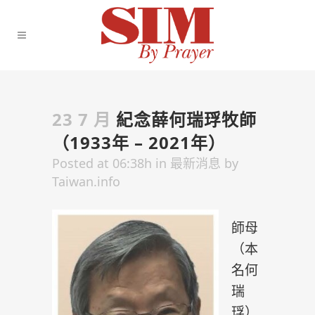
23 7 月
紀念薛何瑞琈牧師
（1933年 – 2021年）
Posted at 06:38h
in
最新消息
by
Taiwan.info
師母
（本
名何
瑞
琈）