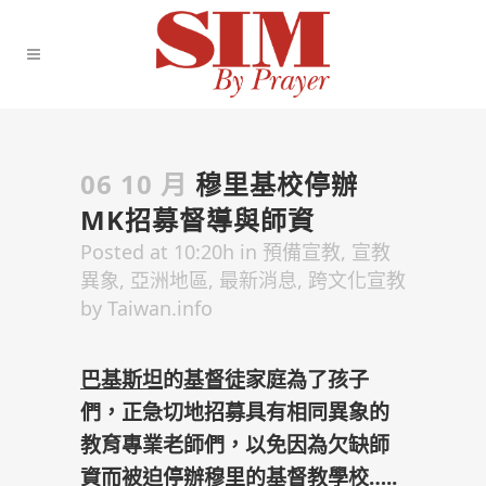
06 10 月
穆里基校停辦
MK招募督導與師資
Posted at 10:20h
in
預備宣教
,
宣教
異象
,
亞洲地區
,
最新消息
,
跨文化宣教
by
Taiwan.info
巴基斯坦
的
基督徒
家庭為了孩子
們，正急切地招募具有相同異象的
教育專業老師們，以免因為欠缺師
資而被迫停辦
穆里
的
基督教
學校…..