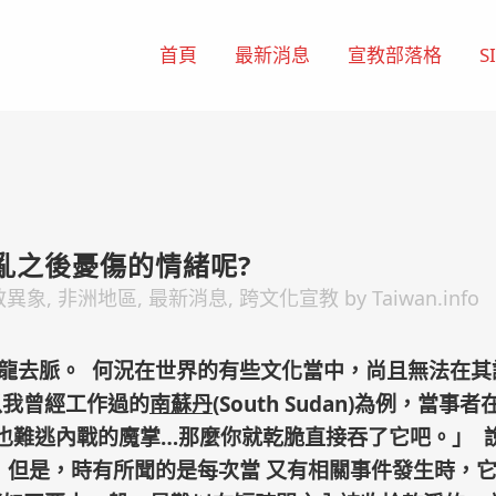
首頁
最新消息
宣教部落格
S
亂之後憂傷的情緒呢?
教異象
,
非洲地區
,
最新消息
,
跨文化宣教
by
Taiwan.info
龍去脈。 何況在世界的有些文化當中，尚且無法在其
以我曾經工作過的
南蘇丹
(South Sudan)為例，
也難逃內戰的魔掌…那麼你就乾脆直接吞了它吧
。」 
 但是，時有所聞的是每次當 又有相關事件發生時，