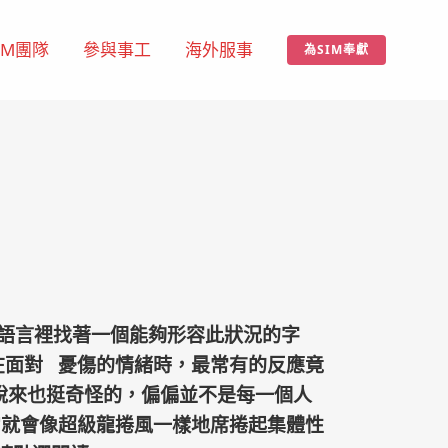
IM團隊
參與事工
海外服事
為SIM奉獻
語言裡找著一個能夠形容此狀況的字
當事者在面對 憂傷的情緒時，最常有的反應竟
說來也挺奇怪的，偏偏並不是每一個人
它就會像超級龍捲風一樣地席捲起集體性