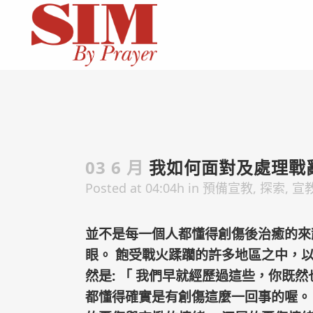
03 6 月
我如何面對及處理戰
Posted at 04:04h
in
預備宣教
,
探索
,
宣
並不是每一個人都懂得創傷後治癒的來
眼。 飽受戰火蹂躪的許多地區之中，
然是:
「
我們早就經歷過這些，你既然
都懂得確實是有創傷這麼一回事的喔。