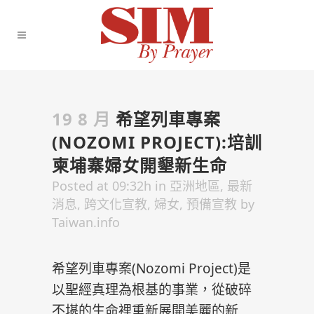
19 8 月
希望列車專案
(NOZOMI PROJECT):培訓
柬埔寨婦女開墾新生命
Posted at 09:32h
in
亞洲地區
,
最新
消息
,
跨文化宣教
,
婦女
,
預備宣教
by
Taiwan.info
希望列車專案(Nozomi Project)是
以聖經真理為根基的事業，從破碎
不堪的生命裡重新展開美麗的新