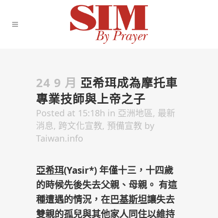
24 9 月
亞希珥成為摩托車
專業技師與上帝之子
Posted at 15:18h
in
亞洲地區
,
最新
消息
,
跨文化宣教
,
預備宣教
by
Taiwan.info
亞希珥
(Yasir*) 年僅十三，十四歲
的時候先後失去父親、母親。 有這
種遭遇的情況，在
巴基斯坦
讓失去
雙親的孤兒與其他家人同住以維持