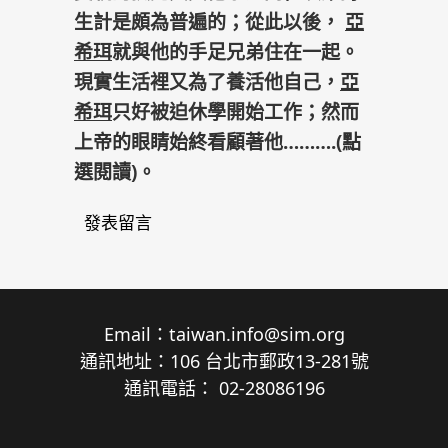
生計是頗為普遍的；從此以後，
亞
希珥
就與他的手足兄弟住在一起。
現實生活裡又為了養活他自己，
亞
希珥
只好被迫休學開始工作；然而
上帝
的眼睛始終看顧著
他……….(
點
選閱讀
)。
發表留言
Email：
taiwan.info@sim.org
通訊地址：106 台北市郵政13-281號
通訊電話： 02-28086196