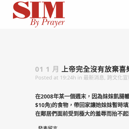
01 1 月
上帝完全沒有放棄喜樂(
Posted at 19:24h
in
最新消息
,
跨文化宣
在2008年某一個週末，因為妹妹飢腸
$10角)的食物，帶回家讓她妹妹暫時
在鄰居們面前受到極大的羞辱而抬不起頭
發表留言