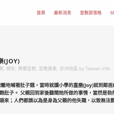
首頁
最新消息
宣教部落格
S
JOY)
教
,
婦女
,
預備宣教
,
宣教異象
,
非洲地區
by
Taiwan.info
轆轆地喊著肚子餓，當時就讀小學的
喜樂
(Joy)就到
填飽肚子。 父親回到家後聽聞她所做的事情，當然是
來；人們都誤以為是身為父親的他失職，以致無法餵飽家