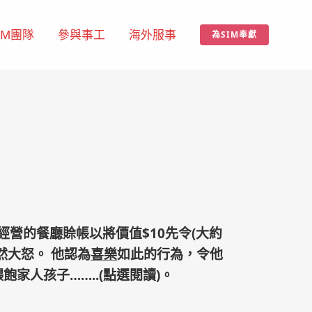
IM團隊
參與事工
海外服事
為SIM奉獻
鄰居經營的餐廳賒帳以將價值$10先令(大約
勃然大怒。
他認為
喜樂
如此的行為，令他
人孩子……..(點選閱讀)。